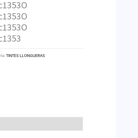
c1353O
c1353O
c1353O
c1353
ría:
TINTES LLONGUERAS