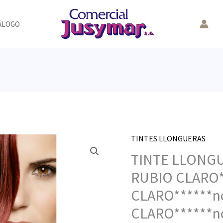
ÁLOGO
TINTES LLONGUERAS
TINTE LLONG
RUBIO CLARO*
CLARO******n
CLARO******n