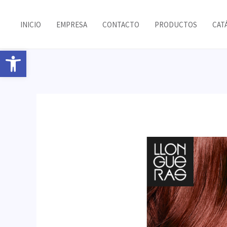
Ir
al
INICIO
EMPRESA
CONTACTO
PRODUCTOS
CAT
contenido
Abrir barra de herramientas