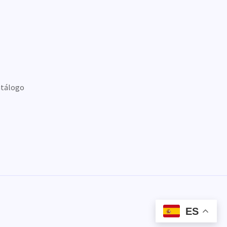
tálogo
ES