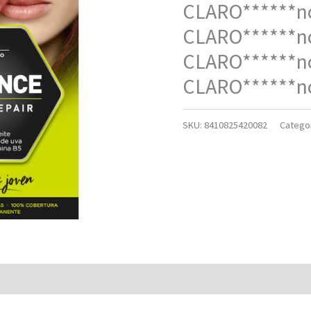
CLARO******n
CLARO******n
CLARO******n
CLARO******n
SKU:
8410825420082
Catego