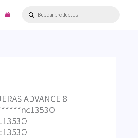
Búsqueda
de
productos
UERAS ADVANCE 8
*****nc1353O
c1353O
c1353O