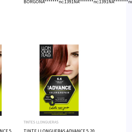
BORGOÑA*******nc:1391ÑA*******nc:1391ÑA*******nc:
TINTES LLONGUERAS
NCE 5
TINTE LLONGUERAS ADVANCE 5,20