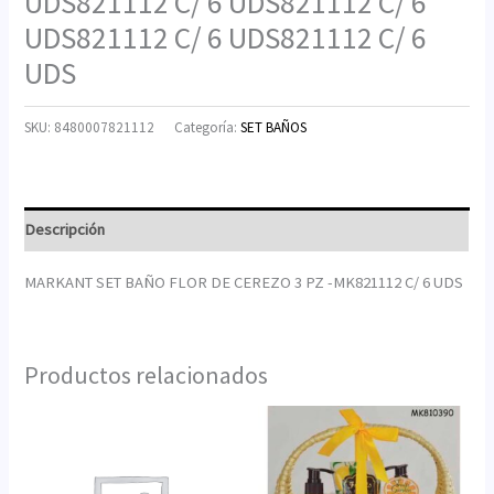
UDS821112 C/ 6 UDS821112 C/ 6
UDS821112 C/ 6 UDS821112 C/ 6
UDS
SKU:
8480007821112
Categoría:
SET BAÑOS
Descripción
MARKANT SET BAÑO FLOR DE CEREZO 3 PZ -MK821112 C/ 6 UDS
Productos relacionados