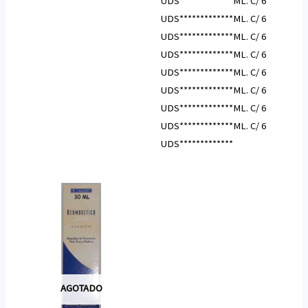
UDS*************ML. C/ 6
UDS*************ML. C/ 6
UDS*************ML. C/ 6
UDS*************ML. C/ 6
UDS*************ML. C/ 6
UDS*************ML. C/ 6
UDS*************ML. C/ 6
UDS*************ML. C/ 6
UDS*************
AGOTADO