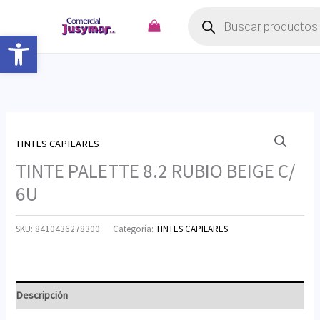
Búsqueda
Ir
de
productos
al
Abrir barra de herramientas
contenido
TINTES CAPILARES
TINTE PALETTE 8.2 RUBIO BEIGE C/
6U
SKU:
8410436278300
Categoría:
TINTES CAPILARES
Descripción