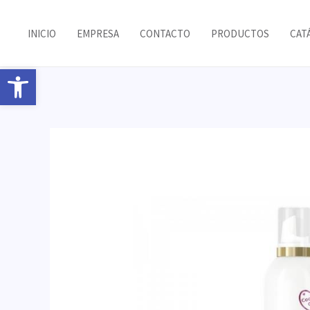
Ir
al
INICIO
EMPRESA
CONTACTO
PRODUCTOS
CAT
contenido
Abrir barra de herramientas