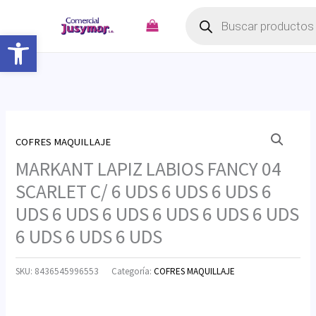
Búsqueda
Ir
de
productos
al
Abrir barra de herramientas
contenido
COFRES MAQUILLAJE
MARKANT LAPIZ LABIOS FANCY 04
SCARLET C/ 6 UDS 6 UDS 6 UDS 6
UDS 6 UDS 6 UDS 6 UDS 6 UDS 6 UDS
6 UDS 6 UDS 6 UDS
SKU:
8436545996553
Categoría:
COFRES MAQUILLAJE