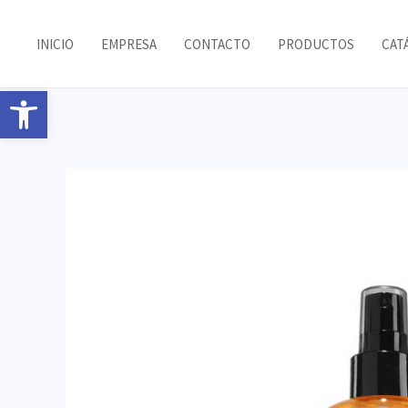
Ir
al
INICIO
EMPRESA
CONTACTO
PRODUCTOS
CAT
contenido
Abrir barra de herramientas