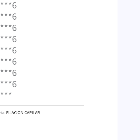
***6
***6
***6
***6
***6
***6
***6
***6
***
ría:
FIJACION CAPILAR