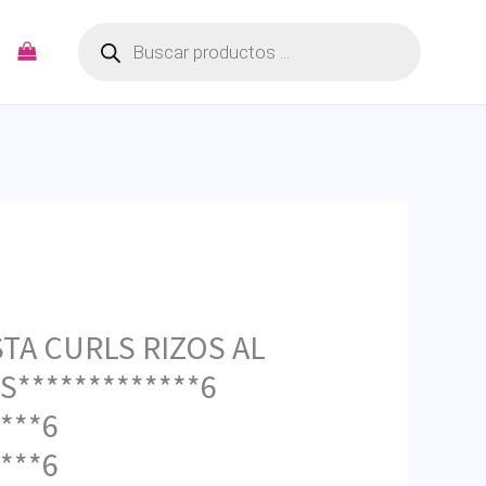
Búsqueda
de
productos
STA CURLS RIZOS AL
S*************6
***6
***6