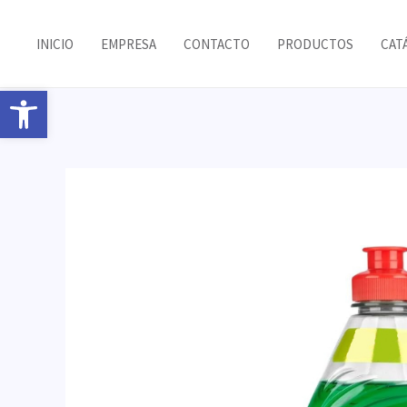
Ir
al
INICIO
EMPRESA
CONTACTO
PRODUCTOS
CAT
contenido
Abrir barra de herramientas