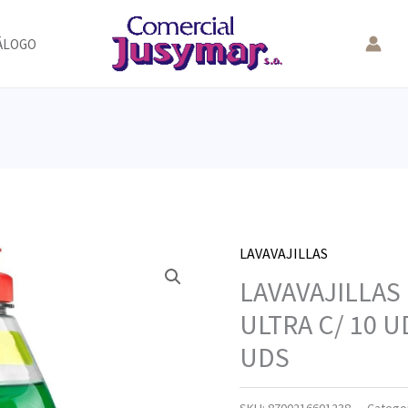
ÁLOGO
LAVAVAJILLAS
LAVAVAJILLAS 
ULTRA C/ 10 U
UDS
SKU:
8700216601238
Catego