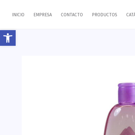
Ir
al
INICIO
EMPRESA
CONTACTO
PRODUCTOS
CAT
contenido
Abrir barra de herramientas