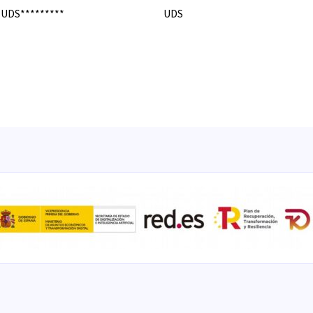
 UDS*********
UDS