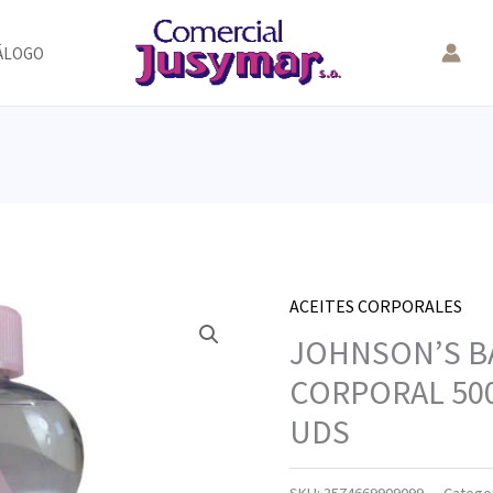
ÁLOGO
ACEITES CORPORALES
JOHNSON’S B
CORPORAL 500
UDS
SKU:
3574669909099
Catego