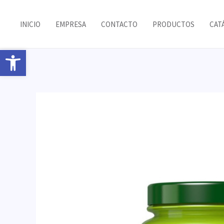
Ir
al
INICIO
EMPRESA
CONTACTO
PRODUCTOS
CAT
contenido
Abrir barra de herramientas