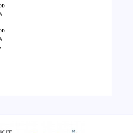
OD
A
OD
A
S