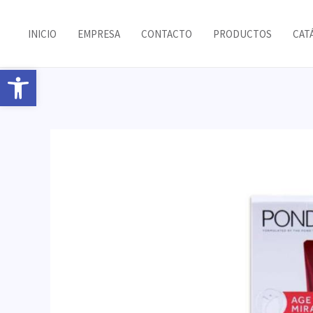
Ir
al
INICIO
EMPRESA
CONTACTO
PRODUCTOS
CAT
contenido
Abrir barra de herramientas