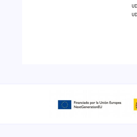
UD
UD