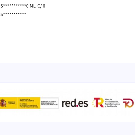
S***********0 ML. C/ 6
S***********