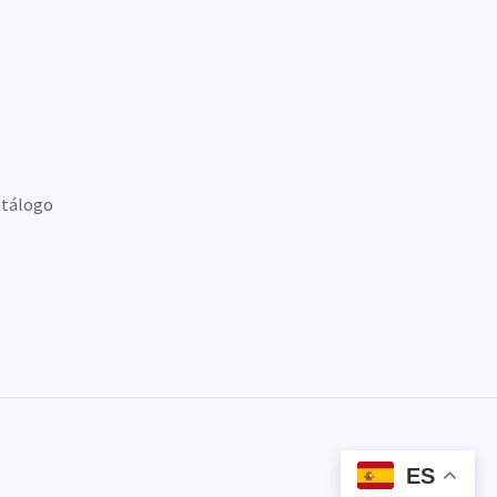
tálogo
ES