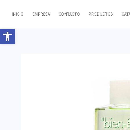
Ir
al
INICIO
EMPRESA
CONTACTO
PRODUCTOS
CAT
contenido
Abrir barra de herramientas