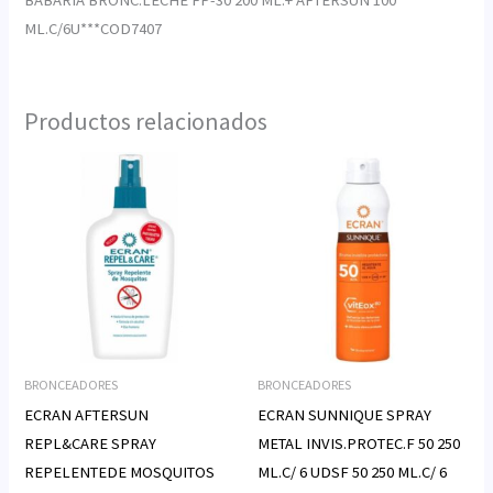
ML.C/6U***COD7407
Productos relacionados
BRONCEADORES
BRONCEADORES
ECRAN AFTERSUN
ECRAN SUNNIQUE SPRAY
REPL&CARE SPRAY
METAL INVIS.PROTEC.F 50 250
REPELENTEDE MOSQUITOS
ML.C/ 6 UDSF 50 250 ML.C/ 6