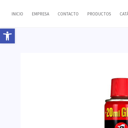
Ir
al
INICIO
EMPRESA
CONTACTO
PRODUCTOS
CAT
contenido
Abrir barra de herramientas