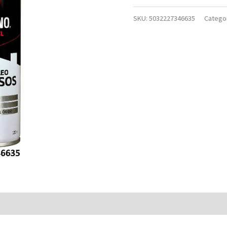
SKU:
5032227346635
Catego